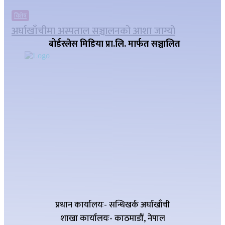
विशेष
अर्घाखाँचीमा अस्पताल सञ्चालनको आशा जाग्यो
बोर्डरलेस मिडिया प्रा.लि. मार्फत सञ्चालित
प्रधान कार्यालयः- सन्धिखर्क अर्घाखाँची
शाखा कार्यालयः- काठमाडौँ, नेपाल