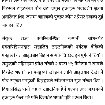
थियो । अमेरिकी कोस्ट गार्ड रियर एडमिरल जोन मोगरले भने ६.७
मिटरका टाइटनका पाँच वटा प्रमुख टुक्राहरू भग्नावशेष क्षेत्रमा
अवस्थित थिए, जसमा जहाजको पुच्छर कोन र प्रेसर हलका दुई
भागहरू थिए ।
संयुक्त राज्य अमेरिकास्थित कम्पनी ओशनगेट
एक्सपिडिसनद्वारा सञ्चालित टाइटनिकको पर्यटक बोकेको
पनडुब्बी गत आइतबार बिहान सम्पर्क विच्छेद हुन पुगेको थियो ।
समुन्द्रको गहिराइमा प्रवेश गरेको २ घण्टा ४५ मिनेटमा नै सम्पर्क
विच्छेद भएको सो पनडुब्बी खोज्नका लागि आइतबार देखी नै
पाँच राष्ट्रका पनडुब्बी विज्ञहरूले खोजतलास सुरु गरेका थिए ।
विश्व प्रसिद्ध पानी जहाज टाइटनिक हेर्न गएका उक्त जहाजको
टुक्राहरू फेला परे पछि विस्फोट भएको पुष्टि भएको थियो ।