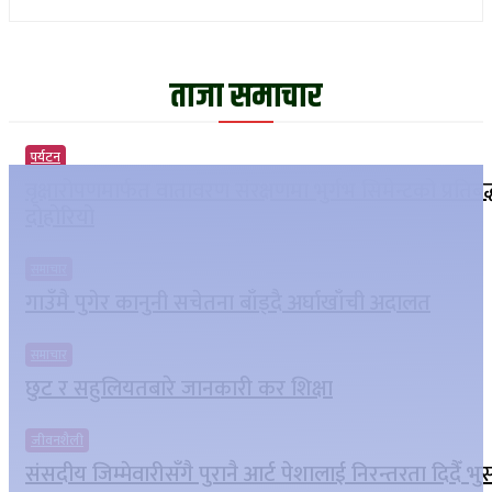
ताजा समाचार
पर्यटन
वृक्षारोपणमार्फत वातावरण संरक्षणमा भुर्गभ सिमेन्टको प्रतिबद
दोहोरियो
समाचार
गाउँमै पुगेर कानुनी सचेतना बाँड्दै अर्घाखाँची अदालत
समाचार
छुट र सहुलियतबारे जानकारी कर शिक्षा
जीवनशैली
संसदीय जिम्मेवारीसँगै पुरानै आर्ट पेशालाई निरन्तरता दिदैँ भ