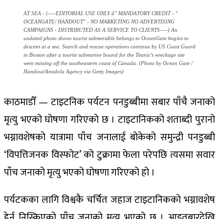
AT SEA - (----EDITORIAL USE ONLY â" MANDATORY CREDIT - "
OCEANGATE/ HANDOUT" - NO MARKETING NO ADVERTISING
CAMPAIGNS - DISTRIBUTED AS A SERVICE TO CLIENTS----) An
undated photo shows tourist submersible belongs to OceanGate begins to
descent at a sea. Search and rescue operations continue by US Coast Guard
in Boston after a tourist submarine bound for the Titanic's wreckage site
went missing off the southeastern coast of Canada. (Photo by Ocean Gate /
Handout/Anadolu Agency via Getty Images)
काठमाडौँ — टाइटनिक पर्यटन पनडुब्बीमा सबार पाँचै जनाको
मृत्यु भएको घोषणा गरिएको छ । टाइटानिकको शताब्दी पुरानो
भग्नावशेषको यात्रामा पाँच जनालाई बोकेको समुन्द्री पनडुब्बी
‘विपत्तिजनक विस्फोट’ को टुक्रामा फेला परेपछि त्यसमा सवार
पाँच जनाको मृत्यु भएको घोषणा गरिएको हो ।
पर्यटकका लागि विश्वकै चर्चित जहाज टाइटानिकको भग्नावशेष
हेर्न निस्किएको पाँच जनाको मृत्यु भएको छ । आइतबारदेखि