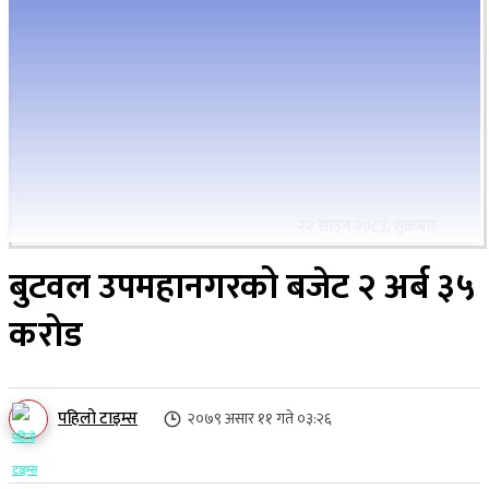
२२ साउन २०८३, शुक्रबार
बुटवल उपमहानगरको बजेट २ अर्ब ३५
करोड
पहिलो टाइम्स
२०७९ असार ११ गते ०३:२६