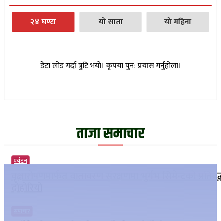
२४ घण्टा
यो साता
यो महिना
डेटा लोड गर्दा त्रुटि भयो। कृपया पुन: प्रयास गर्नुहोला।
ताजा समाचार
पर्यटन
वृक्षारोपणमार्फत वातावरण संरक्षणमा भुर्गभ सिमेन्टको प्रतिबद
दोहोरियो
समाचार