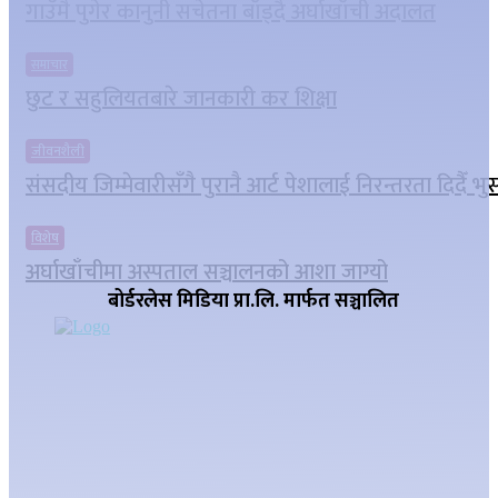
गाउँमै पुगेर कानुनी सचेतना बाँड्दै अर्घाखाँची अदालत
समाचार
छुट र सहुलियतबारे जानकारी कर शिक्षा
जीवनशैली
संसदीय जिम्मेवारीसँगै पुरानै आर्ट पेशालाई निरन्तरता दिदैँ भ
विशेष
अर्घाखाँचीमा अस्पताल सञ्चालनको आशा जाग्यो
बोर्डरलेस मिडिया प्रा.लि. मार्फत सञ्चालित