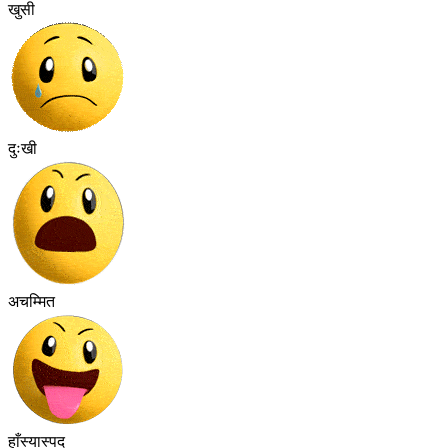
खुसी
दुःखी
अचम्मित
हाँस्यास्पद