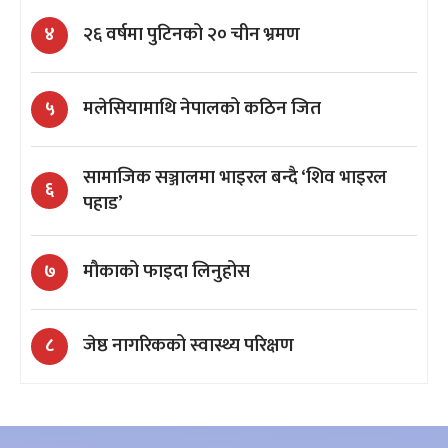
२६ वर्षमा पुटिनको २० चीन भ्रमण
४
मलेसियामाथि नेपालको कठिन जित
५
सामाजिक सञ्जालमा भाइरल बन्दै ‘शिव भाइरल
६
पहाड’
मौकाको फाइदा लिनुहोस
७
जेष्ठ नागरिकको स्वास्थ्य परिक्षण
८