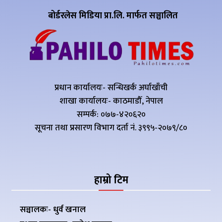
बोर्डरलेस मिडिया प्रा.लि. मार्फत सञ्चालित
प्रधान कार्यालयः- सन्धिखर्क अर्घाखाँची
शाखा कार्यालयः- काठमाडौँ, नेपाल
सम्पर्क: ०७७-४२०६२०
सूचना तथा प्रसारण विभाग दर्ता नं. ३९९५-२०७९/८०
हाम्रो टिम
सञ्चालकः- धुर्व खनाल