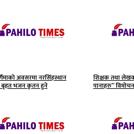
र्णिमाको अवसरमा नरसिंहस्थान
शिक्षक तथा लेखक क
ा बृहत भजन कृतन हुने
पानाहरु” विमोच