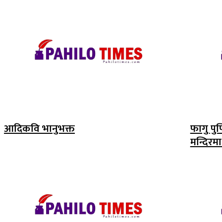
आदिकवि भानुभक्त
फागु पु
मन्दिरम