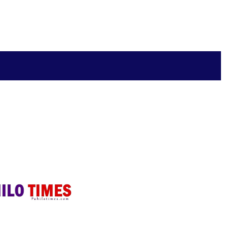
अन्य
More
जीवनशैली
English