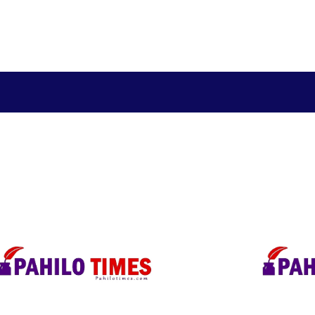
खेलकुद
साहित्य/लेख
मनोरञ्जन
अन्तराष्ट्रिय