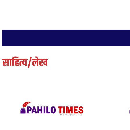
२३ साउन २०८३, शनिबार
गृहपृष्ठ
समाज
राजनीति
अन्तर्वार्ता
साहित्य/लेख