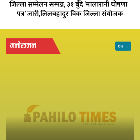
जिल्ला सम्मेलन सम्पन्न, ३१ बुँदे ‘मालारानी घोषणा–
पत्र’ जारी,लिलबहादुर विक जिल्ला संयोजक
मनोरञ्जन
थप →