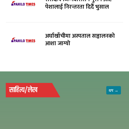
पेशालाई निरन्तरता दिदैँ भुसाल
अर्घाखाँचीमा अस्पताल सञ्चालनको
आशा जाग्यो
साहित्य/लेख
थप →