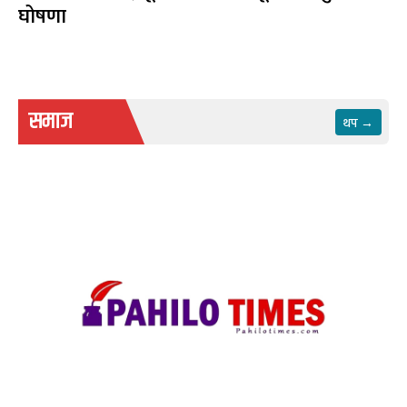
घोषणा
समाज
थप →