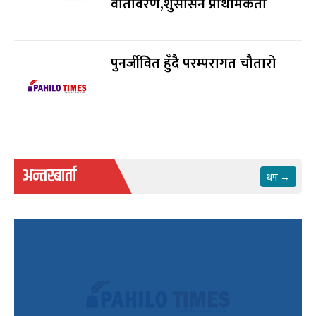
वातावरण,शुसासन प्राथमिकता
पुनर्जीवित हुँदै परम्परागत चौतारो
अन्तरबार्ता
थप →