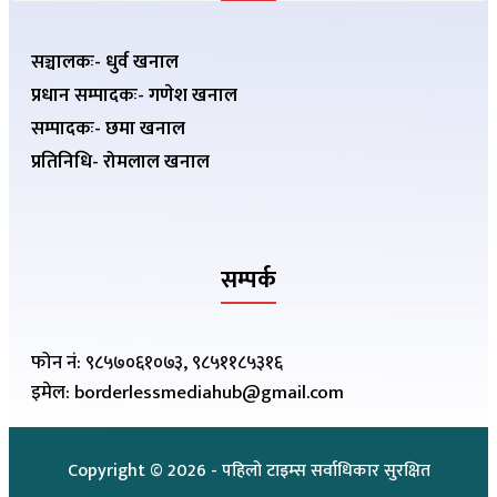
सञ्चालकः- धुर्व खनाल
प्रधान सम्पादकः- गणेश खनाल
सम्पादकः- छमा खनाल
प्रतिनिधि- रोमलाल खनाल
सम्पर्क
फोन नं: ९८५७०६१०७३, ९८५११८५३१६
इमेल: borderlessmediahub@gmail.com
Copyright ©
2026
- पहिलो टाइम्स सर्वाधिकार सुरक्षित