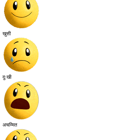
खुसी
दुःखी
अचम्मित