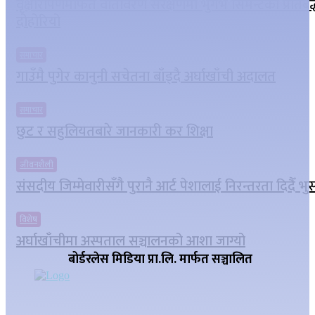
वृक्षारोपणमार्फत वातावरण संरक्षणमा भुर्गभ सिमेन्टको प्रतिबद
दोहोरियो
समाचार
गाउँमै पुगेर कानुनी सचेतना बाँड्दै अर्घाखाँची अदालत
समाचार
छुट र सहुलियतबारे जानकारी कर शिक्षा
जीवनशैली
संसदीय जिम्मेवारीसँगै पुरानै आर्ट पेशालाई निरन्तरता दिदैँ भ
विशेष
अर्घाखाँचीमा अस्पताल सञ्चालनको आशा जाग्यो
बोर्डरलेस मिडिया प्रा.लि. मार्फत सञ्चालित