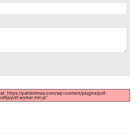
t at: https://pahilotimes.com/wp-content/plugins/pdf-
dfjs/pdf.worker.min.js".