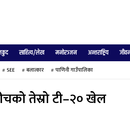
लकुद
साहित्य/लेख
मनोरञ्जन
अन्तराष्ट्रिय
जीवन
SEE
बलात्कार
पाणिनी गाउँपालिका
बीचको तेस्रो टी–२० खेल