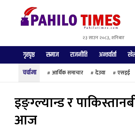
२३ साउन २०८३, शनिबार
गृहपृष्ठ
समाज
राजनीति
अन्तर्वार्ता
खे
आर्थिक समाचार
देउवा
एसइई
इङ्ग्ल्यान्ड र पाकिस्तान
आज