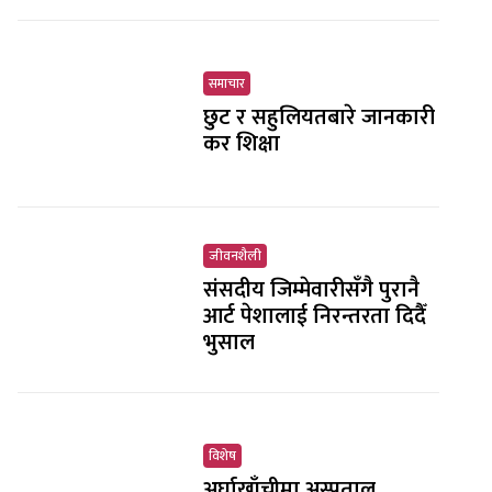
समाचार
छुट र सहुलियतबारे जानकारी
कर शिक्षा
जीवनशैली
संसदीय जिम्मेवारीसँगै पुरानै
आर्ट पेशालाई निरन्तरता दिदैँ
भुसाल
विशेष
अर्घाखाँचीमा अस्पताल