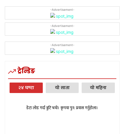
-Advertisement-
-Advertisement-
-Advertisement-
ट्रेन्डिङ
२४ घण्टा
यो साता
यो महिना
डेटा लोड गर्दा त्रुटि भयो। कृपया पुन: प्रयास गर्नुहोला।