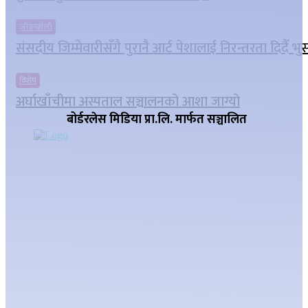
जीवनशैली
संसदीय जिम्मेवारीसँगै पुरानै आर्ट पेशालाई निरन्तरता दिदैँ भ
विशेष
अर्घाखाँचीमा अस्पताल सञ्चालनको आशा जाग्यो
बोर्डरलेस मिडिया प्रा.लि. मार्फत सञ्चालित