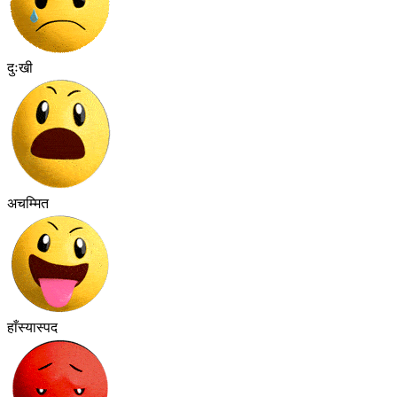
दुःखी
अचम्मित
हाँस्यास्पद