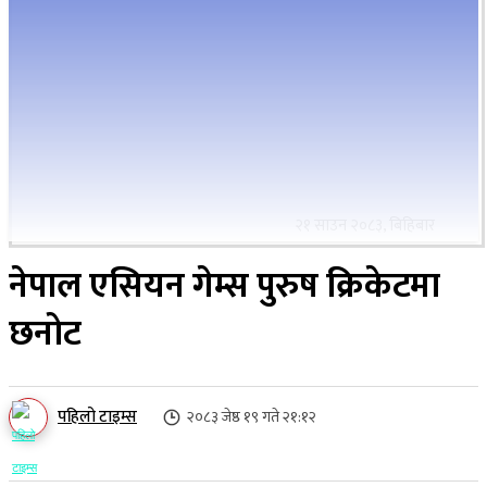
२१ साउन २०८३, बिहिबार
नेपाल एसियन गेम्स पुरुष क्रिकेटमा
छनोट
पहिलो टाइम्स
२०८३ जेष्ठ १९ गते २१:१२