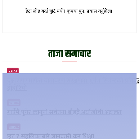
डेटा लोड गर्दा त्रुटि भयो। कृपया पुन: प्रयास गर्नुहोला।
ताजा समाचार
पर्यटन
वृक्षारोपणमार्फत वातावरण संरक्षणमा भुर्गभ सिमेन्टको प्रतिबद
दोहोरियो
समाचार
गाउँमै पुगेर कानुनी सचेतना बाँड्दै अर्घाखाँची अदालत
समाचार
छुट र सहुलियतबारे जानकारी कर शिक्षा