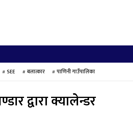
खेलकुद
साहित्य/लेख
मनोरञ्जन
अन्तराष्ट्रिय
SEE
बलात्कार
पाणिनी गाउँपालिका
डार द्वारा क्यालेन्डर