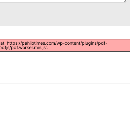
t at: https://pahilotimes.com/wp-content/plugins/pdf-
dfjs/pdf.worker.min.js".