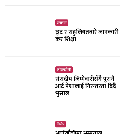
समाचार
छुट र सहुलियतबारे जानकारी
कर शिक्षा
जीवनशैली
संसदीय जिम्मेवारीसँगै पुरानै
आर्ट पेशालाई निरन्तरता दिदैँ
भुसाल
विशेष
अर्घाखाँचीमा अस्पताल