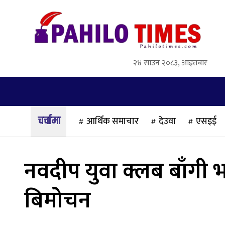
२४ साउन २०८३, आइतबार
गृहपृष्ठ
समाज
राजनीति
अन्तर्वार्ता
आर्थिक समाचार
देउवा
एसइई
नवदीप युवा क्लब बाँगी भण्
बिमोचन