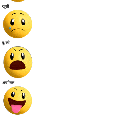
खुसी
दुःखी
अचम्मित