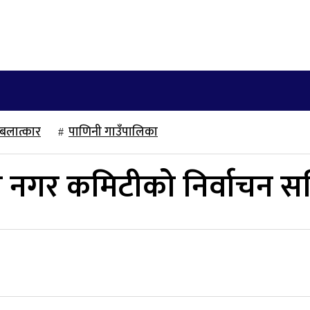
खेलकुद
साहित्य/लेख
मनोरञ्जन
अन्तराष्ट्रिय
बलात्कार
पाणिनी गाउँपालिका
 नगर कमिटीको निर्वाचन समिक