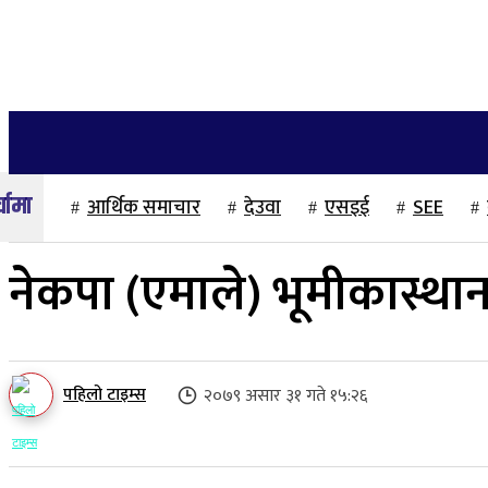
२१ साउन २०८३, बिहिबार
गृहपृष्ठ
समाज
राजनीति
अन्तर्वार्ता
आर्थिक समाचार
देउवा
एसइई
SEE
नेकपा (एमाले) भूमीकास्थान
पहिलो टाइम्स
२०७९ असार ३१ गते १५:२६