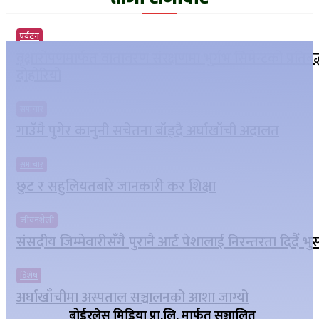
पर्यटन
वृक्षारोपणमार्फत वातावरण संरक्षणमा भुर्गभ सिमेन्टको प्रतिबद
दोहोरियो
समाचार
गाउँमै पुगेर कानुनी सचेतना बाँड्दै अर्घाखाँची अदालत
समाचार
छुट र सहुलियतबारे जानकारी कर शिक्षा
जीवनशैली
संसदीय जिम्मेवारीसँगै पुरानै आर्ट पेशालाई निरन्तरता दिदैँ भ
विशेष
अर्घाखाँचीमा अस्पताल सञ्चालनको आशा जाग्यो
बोर्डरलेस मिडिया प्रा.लि. मार्फत सञ्चालित