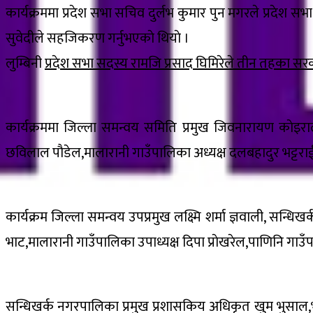
कार्यक्रममा प्रदेश सभा सचिव दुर्लभ कुमार पुन मगरले प्रदेश 
सुवेदीले सहजिकरण गर्नुभएकाे थियाे ।
लुम्बिनी
प्रदेश सभा सदस्य रामजि प्रसाद घिमिरेले तीन तहका सरक
कार्यक्रममा जिल्ला समन्वय समिति प्रमुख जिवनारायण काेइरा
छविलाल पाैडेल,मालारानी गाउँपालिका अध्यक्ष दलबहादुर भट्टराई,प
कार्यक्रम जिल्ला समन्वय उपप्रमुख लक्ष्मि शर्मा ज्ञवाली, सन
भाट,मालारानी गाउँपालिका उपाध्यक्ष दिपा प्राेखरेल,पाणिनि गाउ
सन्धिखर्क नगरपालिका प्रमुख प्रशासकिय अधिकृत खुम भुसाल,भ