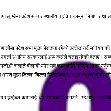
ामा लुम्बिनी प्रदेश सभा र स्थानीय तहविच कानुन निर्माण तथा सभ
रणालीमा प्रदेश सभा मुख्य मेरूदण्ड रहेकाे उल्लेख गर्दै सघियताका
र्ला स्थानिय सरकारलाई अरू कसैले चलाइरहेकाे बताए । सम्बन्धित स्थ
एनजीओ वालाले बाेलायाे भनेर सबै काम छाेडेर नहिड्न आग्रह गर्नुभय
हका धारण बुझ्न जिल्ला जिल्ला हिडिरहेकाे सभामुख मगरकाे भनाइ रहेक
ालनमा भईरहेका कामलाई थप प्रभावकारी बनाउने उदेश्यले अन्तरक्