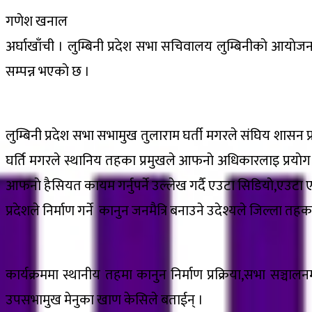
गणेश खनाल
अर्घाखाँची । लुम्बिनी प्रदेश सभा सचिवालय लुम्बिनीकाे आयाेजन
सम्पन्न भएकाे छ ।
लुम्बिनी प्रदेश सभा सभामुख तुलाराम घर्ती मगरले संघिय शासन प्
घर्ति मगरले स्थानिय तहका प्रमुखले आफनाे अधिकारलाइ प्रयाेग नग
आफनाे हैसियत कायम गर्नुपर्ने उल्लेख गर्दै एउटा सिडियाे,एउटा 
प्रदेशले निर्माण गर्ने कानुन जनमैत्रि बनाउने उदेश्यले जिल्ला त
कार्यक्रममा स्थानीय तहमा कानुन निर्माण प्रक्रिया,सभा सञ्च
उपसभामुख मेनुका खाण केसिले बताईन् ।