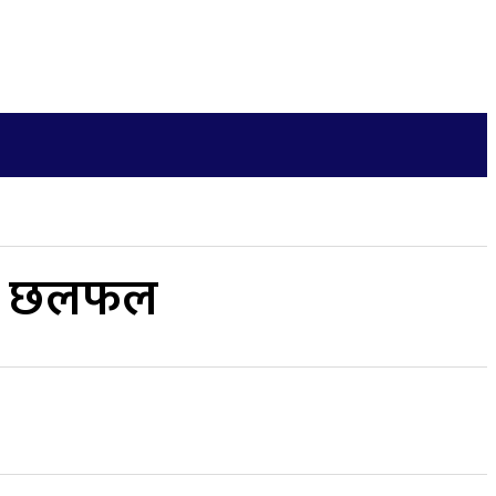
अन्य
More
जीवनशैली
English
विच छलफल