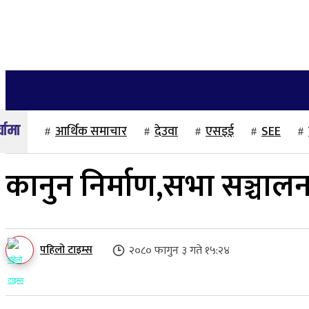
२२ साउन २०८३, शुक्रबार
गृहपृष्ठ
समाज
राजनीति
अन्तर्वार्ता
आर्थिक समाचार
देउवा
एसइई
SEE
कानुन निर्माण,सभा सञ्चाल
पहिलो टाइम्स
२०८० फागुन ३ गते १५:२४