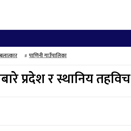
खेलकुद
साहित्य/लेख
मनोरञ्जन
अन्तराष्ट्रिय
बलात्कार
पाणिनी गाउँपालिका
नबारे प्रदेश र स्थानिय तह