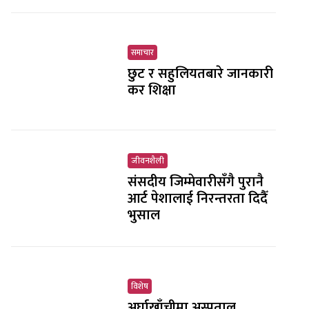
समाचार
छुट र सहुलियतबारे जानकारी
कर शिक्षा
जीवनशैली
संसदीय जिम्मेवारीसँगै पुरानै
आर्ट पेशालाई निरन्तरता दिदैँ
भुसाल
विशेष
अर्घाखाँचीमा अस्पताल