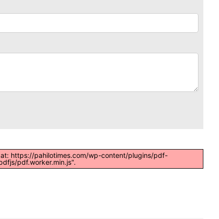
t at: https://pahilotimes.com/wp-content/plugins/pdf-
dfjs/pdf.worker.min.js".