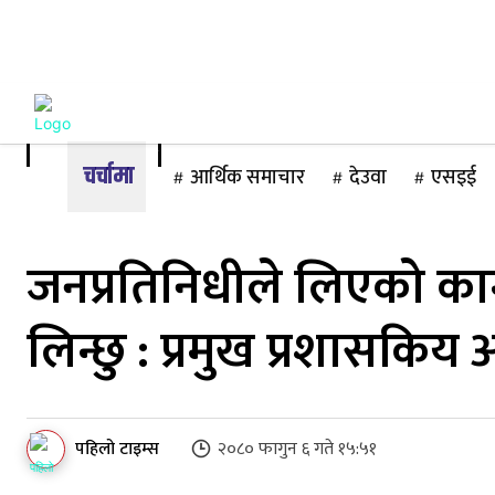
गृहपृष्ठ
समाज
राजनीति
अन्तर्वार्ता
खे
२२ साउन २०८३, शुक्रबार
आर्थिक समाचार
देउवा
एसइई
जनप्रतिनिधीले लिएको काम 
लिन्छु : प्रमुख प्रशासकिय
पहिलो टाइम्स
२०८० फागुन ६ गते १५:५१