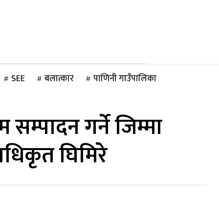
गृहपृष्ठ
समाज
राज
लकुद
साहित्य/लेख
मनोरञ्जन
अन्तराष्ट्रिय
जीवनशै
SEE
बलात्कार
पाणिनी गाउँपालिका
सम्पादन गर्ने जिम्मा
 अधिकृत घिमिरे