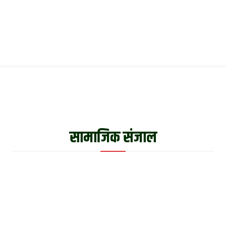
नीति
अन्तर्वार्ता
खेलकुद
More
ली
अन्य
English
सामाजिक संजाल