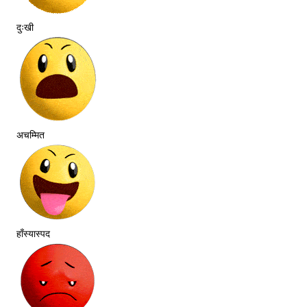
दुःखी
अचम्मित
हाँस्यास्पद