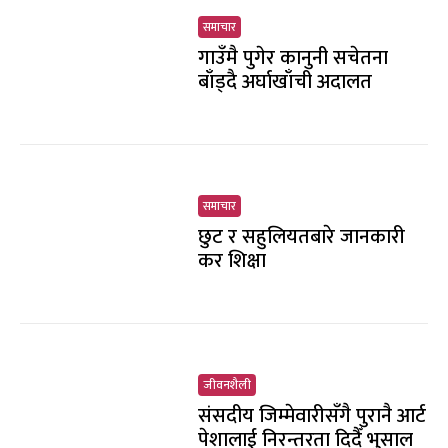
समाचार
गाउँमै पुगेर कानुनी सचेतना
बाँड्दै अर्घाखाँची अदालत
समाचार
छुट र सहुलियतबारे जानकारी
कर शिक्षा
जीवनशैली
संसदीय जिम्मेवारीसँगै पुरानै आर्ट
पेशालाई निरन्तरता दिदैँ भुसाल