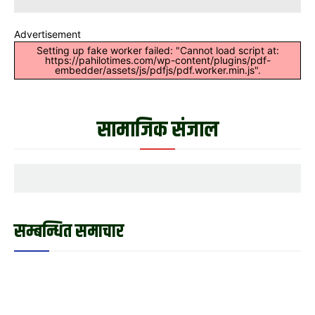
Advertisement
Setting up fake worker failed: "Cannot load script at:
https://pahilotimes.com/wp-content/plugins/pdf-
embedder/assets/js/pdfjs/pdf.worker.min.js".
सामाजिक संजाल
सम्बन्धित समाचार