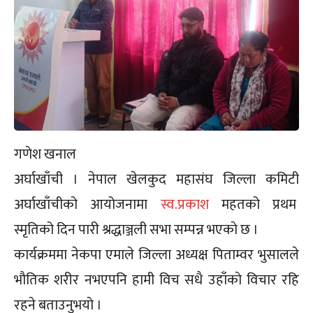
गणेश खनाल
अर्घाखाँची । नेपाल खेलकुद महासंघ जिल्ला कमिटी
अर्घाखाँचीको आयोजनामा
स्व.प्रकाश
महतको प्रथम
स्मृतिको दिन पारी श्रद्धाञ्जली सभा सम्पन्न भएकाे छ ।
कार्यक्रममा नेकपा एमाले जिल्ला अध्यक्ष पिताम्वर भुसालले
भाैतिक शरीर नभएपनि हामी विच सधै उहाँकाे विचार रहि
रहने बताउनुभयाे ।