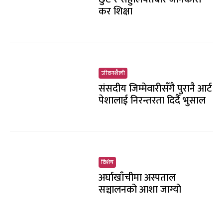
कर शिक्षा
जीवनशैली
संसदीय जिम्मेवारीसँगै पुरानै आर्ट
पेशालाई निरन्तरता दिदैँ भुसाल
विशेष
अर्घाखाँचीमा अस्पताल
सञ्चालनको आशा जाग्यो