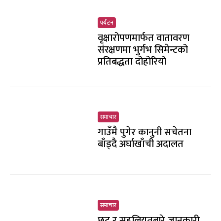
पर्यटन
वृक्षारोपणमार्फत वातावरण
संरक्षणमा भुर्गभ सिमेन्टको
प्रतिबद्धता दोहोरियो
समाचार
गाउँमै पुगेर कानुनी सचेतना
बाँड्दै अर्घाखाँची अदालत
समाचार
छुट र सहुलियतबारे जानकारी