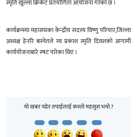
स्मृति खुल्ला क्रिकेट प्रतयोगिता आयोजना गरेको छ ।
कार्यक्रममा महासघका केन्द्रीय सदस्य विष्णु परियार,जिल्ला
अध्यक्ष हेनरि बस्नेतले स्व प्रकाश स्मृति दिवशकाे आगामी
कार्ययोजनाबारे स्षट पारेका थिए ।
यो खबर पढेर तपाईलाई कस्तो महसुस भयो ?