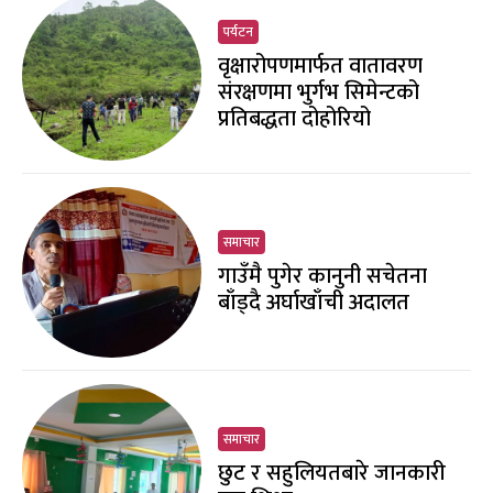
पर्यटन
वृक्षारोपणमार्फत वातावरण
संरक्षणमा भुर्गभ सिमेन्टको
प्रतिबद्धता दोहोरियो
समाचार
गाउँमै पुगेर कानुनी सचेतना
बाँड्दै अर्घाखाँची अदालत
समाचार
छुट र सहुलियतबारे जानकारी