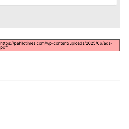
 "https://pahilotimes.com/wp-content/uploads/2025/06/ads-
.pdf".