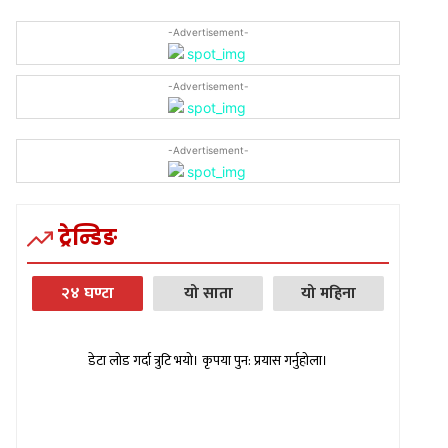
-Advertisement-
-Advertisement-
-Advertisement-
ट्रेन्डिङ
२४ घण्टा
यो साता
यो महिना
डेटा लोड गर्दा त्रुटि भयो। कृपया पुन: प्रयास गर्नुहोला।