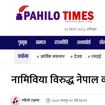
२३ साउन २०८३, शनिबार
गृहपृष्ठ
समाज
राजनीति
अन्तर्वार्ता
खे
आर्थिक समाचार
देउवा
एसइई
नामिविया विरुद्ध नेपाल व
पहिलो टाइम्स
२०८० फागुन १८ गते ११:२५