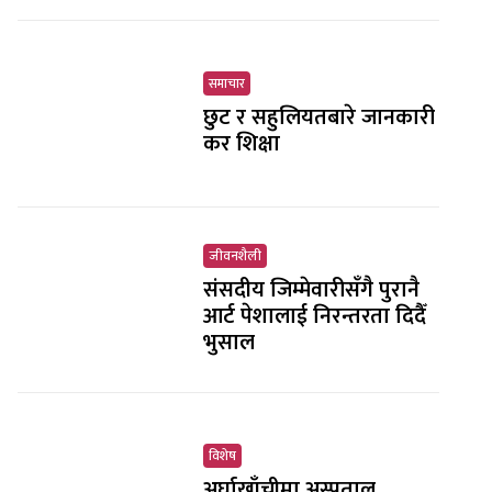
समाचार
छुट र सहुलियतबारे जानकारी
कर शिक्षा
जीवनशैली
संसदीय जिम्मेवारीसँगै पुरानै
आर्ट पेशालाई निरन्तरता दिदैँ
भुसाल
विशेष
अर्घाखाँचीमा अस्पताल