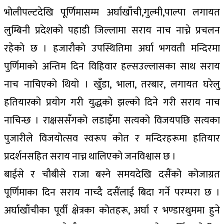
भोलीपल्टदेखि पूर्णिमासम्म अर्घाखाँची,गुल्मी,पाल्पा लगायत
लुम्बिनी प्रदेशको पहाडी जिल्लामा सराय नाच नाच्ने प्रचलन
रहेकाे छ । हजाराैकाे उपस्थितिमा अर्घा भगवती मन्दिरमा
पुर्णिमाकाे अन्तिम दिन विहिवार हल्सउल्लासका साथ सराय
नाच नाचिएकाे थियाे । खुँडा, भाला, तरबार, लगायत घरेलु
हतियारको प्रयोग गरी युद्धको झल्को दिने गरी सराय नाच
नाचिन्छ । राक्षससँगको लडाइँमा सत्यको विजयपछि सत्यका
पुजारीले विजयोत्सव स्वरूप कोत र मन्दिरहरूमा हतियार
प्रदर्शनसहित सराय नाच्न थालिएको जनविश्वास छ ।
बाईसे र चौबीसे राजा बस्ने समयदेखि दसैंको कोजाग्रत
पूर्णिमाका दिन सराय नाच्दै दसैंलाई बिदा गर्ने परम्परा छ ।
अर्घाखाँचीका पूर्वी क्षेत्रका कोतहरू, अर्घा र भण्डारथुममा हुने