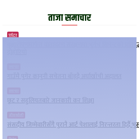
ताजा समाचार
पर्यटन
वृक्षारोपणमार्फत वातावरण संरक्षणमा भुर्गभ सिमेन्टको प्रतिबद
दोहोरियो
समाचार
गाउँमै पुगेर कानुनी सचेतना बाँड्दै अर्घाखाँची अदालत
समाचार
छुट र सहुलियतबारे जानकारी कर शिक्षा
जीवनशैली
संसदीय जिम्मेवारीसँगै पुरानै आर्ट पेशालाई निरन्तरता दिदैँ भ