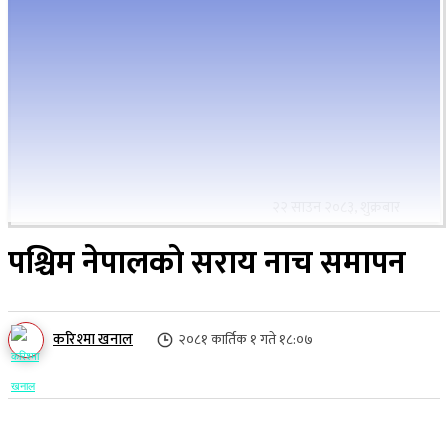
२२ साउन २०८३, शुक्रबार
पश्चिम नेपालकाे सराय नाच समापन
करिश्मा खनाल
२०८१ कार्तिक १ गते १८:०७