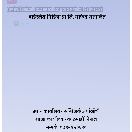
विशेष
अर्घाखाँचीमा अस्पताल सञ्चालनको आशा जाग्यो
बोर्डरलेस मिडिया प्रा.लि. मार्फत सञ्चालित
प्रधान कार्यालयः- सन्धिखर्क अर्घाखाँची
शाखा कार्यालयः- काठमाडौँ, नेपाल
सम्पर्क: ०७७-४२०६२०