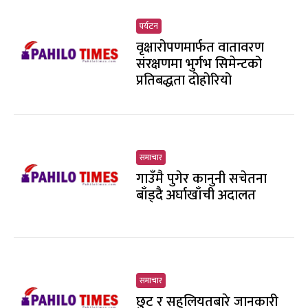
पर्यटन
वृक्षारोपणमार्फत वातावरण
संरक्षणमा भुर्गभ सिमेन्टको
प्रतिबद्धता दोहोरियो
समाचार
गाउँमै पुगेर कानुनी सचेतना
बाँड्दै अर्घाखाँची अदालत
समाचार
छुट र सहुलियतबारे जानकारी