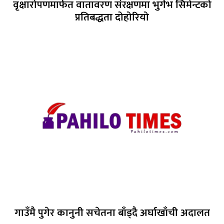
वृक्षारोपणमार्फत वातावरण संरक्षणमा भुर्गभ सिमेन्टको
प्रतिबद्धता दोहोरियो
गाउँमै पुगेर कानुनी सचेतना बाँड्दै अर्घाखाँची अदालत