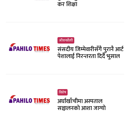
कर शिक्षा
जीवनशैली
संसदीय जिम्मेवारीसँगै पुरानै आर्ट
पेशालाई निरन्तरता दिदैँ भुसाल
विशेष
अर्घाखाँचीमा अस्पताल
सञ्चालनको आशा जाग्यो