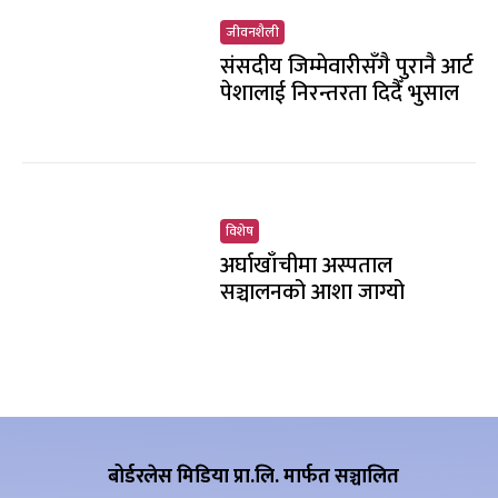
जीवनशैली
संसदीय जिम्मेवारीसँगै पुरानै आर्ट
पेशालाई निरन्तरता दिदैँ भुसाल
विशेष
अर्घाखाँचीमा अस्पताल
सञ्चालनको आशा जाग्यो
बोर्डरलेस मिडिया प्रा.लि. मार्फत सञ्चालित