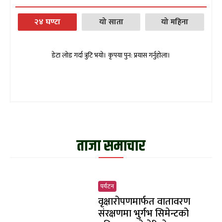
२४ घण्टा
यो साता
यो महिना
डेटा लोड गर्दा त्रुटि भयो। कृपया पुन: प्रयास गर्नुहोला।
ताजा समाचार
पर्यटन
वृक्षारोपणमार्फत वातावरण
संरक्षणमा भुर्गभ सिमेन्टको