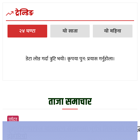
ट्रेन्डिङ
२४ घण्टा
यो साता
यो महिना
डेटा लोड गर्दा त्रुटि भयो। कृपया पुन: प्रयास गर्नुहोला।
ताजा समाचार
पर्यटन
वृक्षारोपणमार्फत वातावरण संरक्षणमा भुर्गभ सिमेन्टको प्रतिबद
दोहोरियो