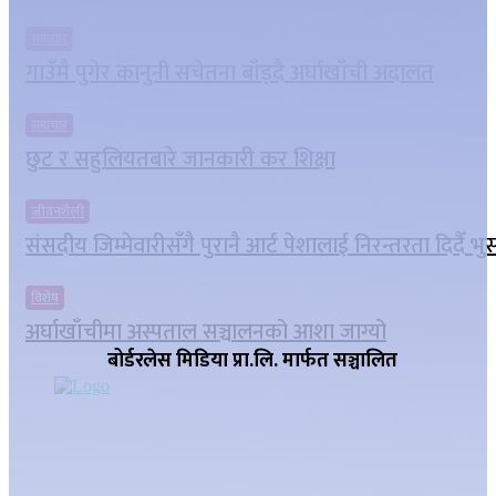
समाचार
गाउँमै पुगेर कानुनी सचेतना बाँड्दै अर्घाखाँची अदालत
समाचार
छुट र सहुलियतबारे जानकारी कर शिक्षा
जीवनशैली
संसदीय जिम्मेवारीसँगै पुरानै आर्ट पेशालाई निरन्तरता दिदैँ भ
विशेष
अर्घाखाँचीमा अस्पताल सञ्चालनको आशा जाग्यो
बोर्डरलेस मिडिया प्रा.लि. मार्फत सञ्चालित