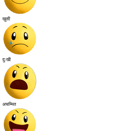
खुसी
दुःखी
अचम्मित