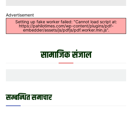
Advertisement
Setting up fake worker failed: "Cannot load script at:
https://pahilotimes.com/wp-content/plugins/pdf-
embedder/assets/js/pdfjs/pdf.worker.min.js".
सामाजिक संजाल
सम्बन्धित समाचार