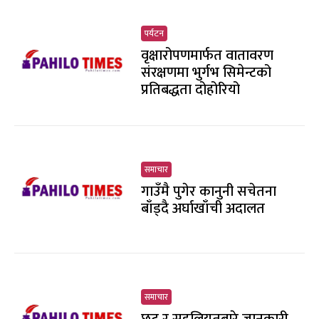
पर्यटन
वृक्षारोपणमार्फत वातावरण
संरक्षणमा भुर्गभ सिमेन्टको
प्रतिबद्धता दोहोरियो
समाचार
गाउँमै पुगेर कानुनी सचेतना
बाँड्दै अर्घाखाँची अदालत
समाचार