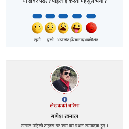
यो खबर पढेर तपाईलाई कस्तो महसुस भयो ?
खुसी
दुःखी
अचम्मित
हाँस्यास्पद
आक्रोशित
लेखकको बारेमा
गणेश खनाल
खनाल पहिलो टाइम्स डट कम का प्रधान सम्पादक हुन् ।