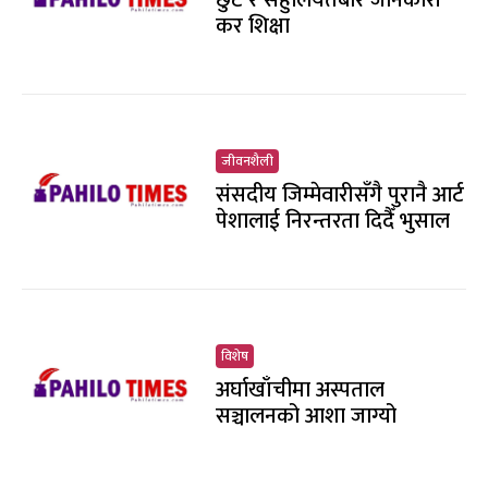
छुट र सहुलियतबारे जानकारी
कर शिक्षा
जीवनशैली
संसदीय जिम्मेवारीसँगै पुरानै आर्ट
पेशालाई निरन्तरता दिदैँ भुसाल
विशेष
अर्घाखाँचीमा अस्पताल
सञ्चालनको आशा जाग्यो