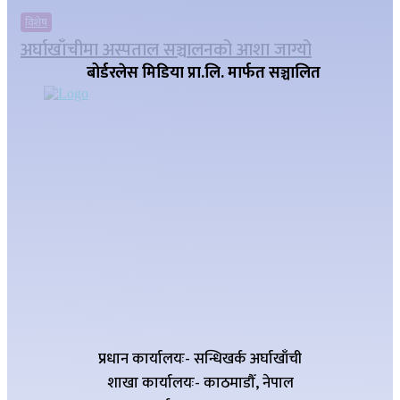
विशेष
अर्घाखाँचीमा अस्पताल सञ्चालनको आशा जाग्यो
बोर्डरलेस मिडिया प्रा.लि. मार्फत सञ्चालित
प्रधान कार्यालयः- सन्धिखर्क अर्घाखाँची
शाखा कार्यालयः- काठमाडौँ, नेपाल