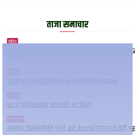
ताजा समाचार
पर्यटन
वृक्षारोपणमार्फत वातावरण संरक्षणमा भुर्गभ सिमेन्टको प्रतिबद
दोहोरियो
समाचार
गाउँमै पुगेर कानुनी सचेतना बाँड्दै अर्घाखाँची अदालत
समाचार
छुट र सहुलियतबारे जानकारी कर शिक्षा
जीवनशैली
संसदीय जिम्मेवारीसँगै पुरानै आर्ट पेशालाई निरन्तरता दिदैँ भ