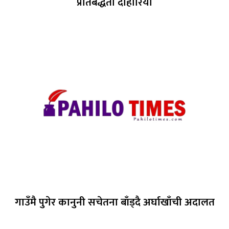
प्रतिबद्धता दोहोरियो
गाउँमै पुगेर कानुनी सचेतना बाँड्दै अर्घाखाँची अदालत