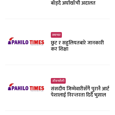
बाँड्दै अर्घाखाँची अदालत
समाचार
छुट र सहुलियतबारे जानकारी
कर शिक्षा
जीवनशैली
संसदीय जिम्मेवारीसँगै पुरानै आर्ट
पेशालाई निरन्तरता दिदैँ भुसाल