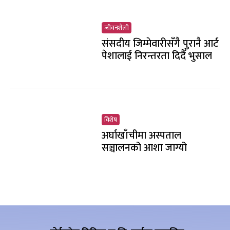
जीवनशैली
संसदीय जिम्मेवारीसँगै पुरानै आर्ट
पेशालाई निरन्तरता दिदैँ भुसाल
विशेष
अर्घाखाँचीमा अस्पताल
सञ्चालनको आशा जाग्यो