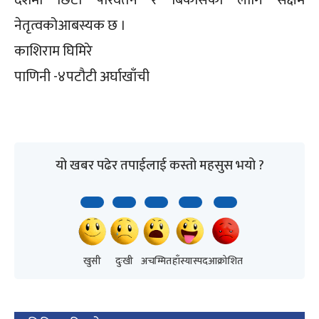
नेतृत्वकोआबस्यक छ ।
काशिराम घिमिरे
पाणिनी -४पटौटी अर्घाखाँची
यो खबर पढेर तपाईलाई कस्तो महसुस भयो ?
खुसी
दुःखी
अचम्मित
हाँस्यास्पद
आक्रोशित