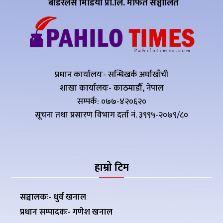
बोर्डरलेस मिडिया प्रा.लि. मार्फत सञ्चालित
प्रधान कार्यालयः- सन्धिखर्क अर्घाखाँची
शाखा कार्यालयः- काठमाडौँ, नेपाल
सम्पर्क: ०७७-४२०६२०
सूचना तथा प्रसारण विभाग दर्ता नं. ३९९५-२०७९/८०
हाम्रो टिम
सञ्चालकः- धुर्व खनाल
प्रधान सम्पादकः- गणेश खनाल