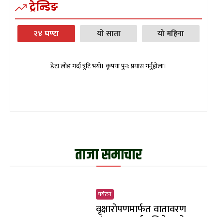
ट्रेन्डिङ
२४ घण्टा
यो साता
यो महिना
डेटा लोड गर्दा त्रुटि भयो। कृपया पुन: प्रयास गर्नुहोला।
ताजा समाचार
पर्यटन
वृक्षारोपणमार्फत वातावरण