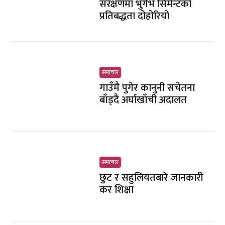
संरक्षणमा भुर्गभ सिमेन्टको
प्रतिबद्धता दोहोरियो
समाचार
गाउँमै पुगेर कानुनी सचेतना
बाँड्दै अर्घाखाँची अदालत
समाचार
छुट र सहुलियतबारे जानकारी
कर शिक्षा