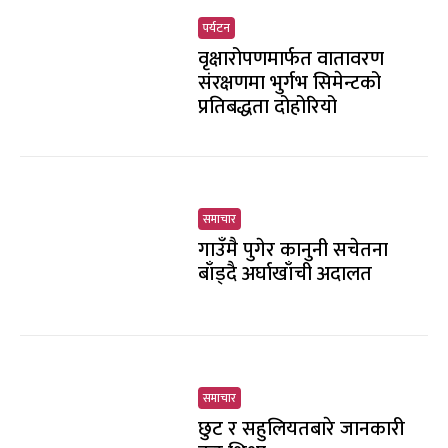
पर्यटन
वृक्षारोपणमार्फत वातावरण
संरक्षणमा भुर्गभ सिमेन्टको
प्रतिबद्धता दोहोरियो
समाचार
गाउँमै पुगेर कानुनी सचेतना
बाँड्दै अर्घाखाँची अदालत
समाचार
छुट र सहुलियतबारे जानकारी