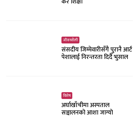
कर शिक्षा
जीवनशैली
संसदीय जिम्मेवारीसँगै पुरानै आर्ट
पेशालाई निरन्तरता दिदैँ भुसाल
विशेष
अर्घाखाँचीमा अस्पताल
सञ्चालनको आशा जाग्यो