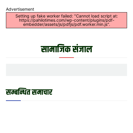
Advertisement
Setting up fake worker failed: "Cannot load script at:
https://pahilotimes.com/wp-content/plugins/pdf-
embedder/assets/js/pdfjs/pdf.worker.min.js".
सामाजिक संजाल
सम्बन्धित समाचार