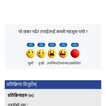
यो खबर पढेर तपाईलाई कस्तो महसुस भयो ?
0%
0%
0%
0%
0%
खुसी
दुःखी
अचम्मित
हाँस्यास्पद
आक्रोशित
प्रतिक्रिया दिनुहोस्
प्रतिक्रियाहरु (
०
)
तपाईंको नाम
*