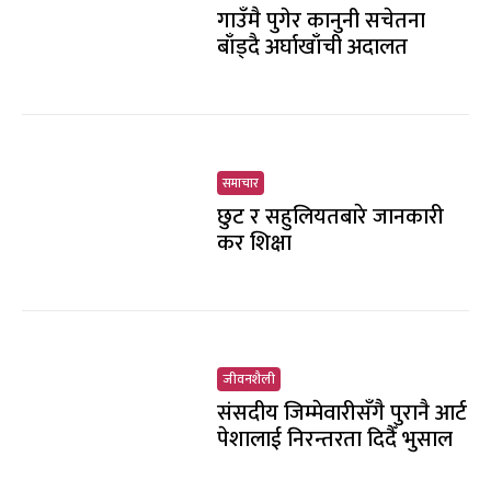
गाउँमै पुगेर कानुनी सचेतना
बाँड्दै अर्घाखाँची अदालत
समाचार
छुट र सहुलियतबारे जानकारी
कर शिक्षा
जीवनशैली
संसदीय जिम्मेवारीसँगै पुरानै आर्ट
पेशालाई निरन्तरता दिदैँ भुसाल