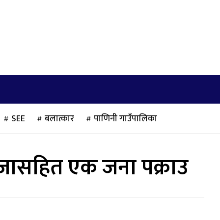
खेलकुद
साहित्य/लेख
मनोरञ्जन
अन्तराष्ट्रिय
SEE
बलात्कार
पाणिनी गाउँपालिका
ाँजासहित एक जना पक्राउ