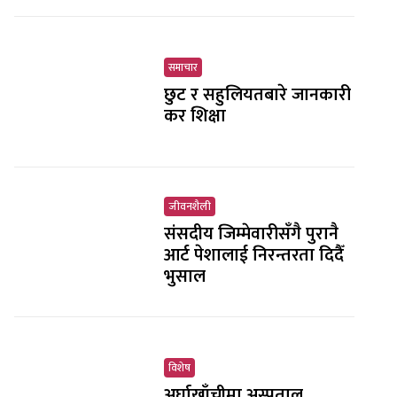
समाचार
छुट र सहुलियतबारे जानकारी
कर शिक्षा
जीवनशैली
संसदीय जिम्मेवारीसँगै पुरानै
आर्ट पेशालाई निरन्तरता दिदैँ
भुसाल
विशेष
अर्घाखाँचीमा अस्पताल