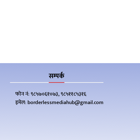
सम्पर्क
फोन नं: ९८५७०६१०७३, ९८५११८५३१६
इमेल: borderlessmediahub@gmail.com