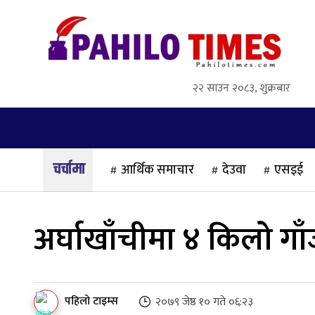
२२ साउन २०८३, शुक्रबार
गृहपृष्ठ
समाज
राजनीति
अन्तर्वार्ता
आर्थिक समाचार
देउवा
एसइई
अर्घाखाँचीमा ४ किलो ग
पहिलो टाइम्स
२०७९ जेष्ठ १० गते ०६:२३