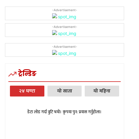
-Advertisement-
-Advertisement-
-Advertisement-
ट्रेन्डिङ
२४ घण्टा
यो साता
यो महिना
डेटा लोड गर्दा त्रुटि भयो। कृपया पुन: प्रयास गर्नुहोला।