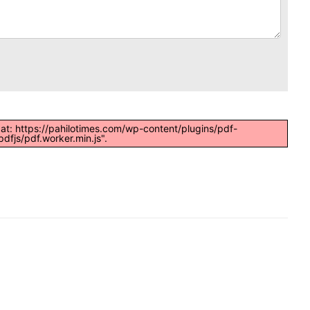
t at: https://pahilotimes.com/wp-content/plugins/pdf-
dfjs/pdf.worker.min.js".