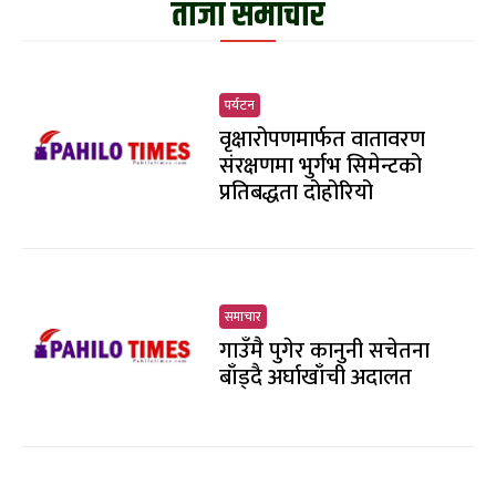
ताजा समाचार
पर्यटन
वृक्षारोपणमार्फत वातावरण
संरक्षणमा भुर्गभ सिमेन्टको
प्रतिबद्धता दोहोरियो
समाचार
गाउँमै पुगेर कानुनी सचेतना
बाँड्दै अर्घाखाँची अदालत