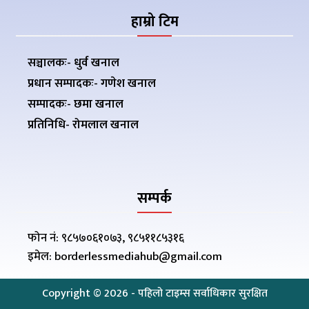
हाम्रो टिम
सञ्चालकः- धुर्व खनाल
प्रधान सम्पादकः- गणेश खनाल
सम्पादकः- छमा खनाल
प्रतिनिधि- रोमलाल खनाल
सम्पर्क
फोन नं: ९८५७०६१०७३, ९८५११८५३१६
इमेल: borderlessmediahub@gmail.com
Copyright ©
2026
- पहिलो टाइम्स सर्वाधिकार सुरक्षित