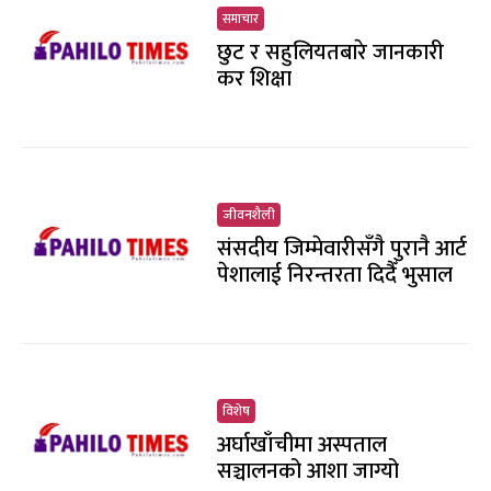
समाचार
छुट र सहुलियतबारे जानकारी
कर शिक्षा
जीवनशैली
संसदीय जिम्मेवारीसँगै पुरानै आर्ट
पेशालाई निरन्तरता दिदैँ भुसाल
विशेष
अर्घाखाँचीमा अस्पताल
सञ्चालनको आशा जाग्यो