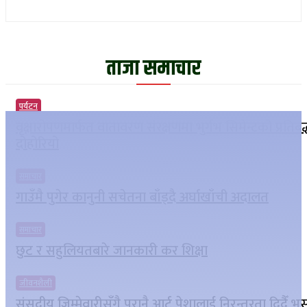
ताजा समाचार
पर्यटन
वृक्षारोपणमार्फत वातावरण संरक्षणमा भुर्गभ सिमेन्टको प्रतिबद
दोहोरियो
समाचार
गाउँमै पुगेर कानुनी सचेतना बाँड्दै अर्घाखाँची अदालत
समाचार
छुट र सहुलियतबारे जानकारी कर शिक्षा
जीवनशैली
संसदीय जिम्मेवारीसँगै पुरानै आर्ट पेशालाई निरन्तरता दिदैँ भ