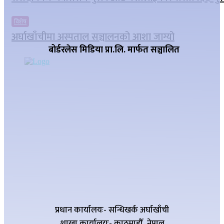
विशेष
अर्घाखाँचीमा अस्पताल सञ्चालनको आशा जाग्यो
बोर्डरलेस मिडिया प्रा.लि. मार्फत सञ्चालित
प्रधान कार्यालयः- सन्धिखर्क अर्घाखाँची
शाखा कार्यालयः- काठमाडौँ, नेपाल