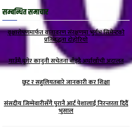
सम्बन्धित समाचार
वृक्षारोपणमार्फत वातावरण संरक्षणमा भुर्गभ सिमेन्टको
प्रतिबद्धता दोहोरियो
गाउँमै पुगेर कानुनी सचेतना बाँड्दै अर्घाखाँची अदालत
छुट र सहुलियतबारे जानकारी कर शिक्षा
संसदीय जिम्मेवारीसँगै पुरानै आर्ट पेशालाई निरन्तरता दिदैँ
भुसाल