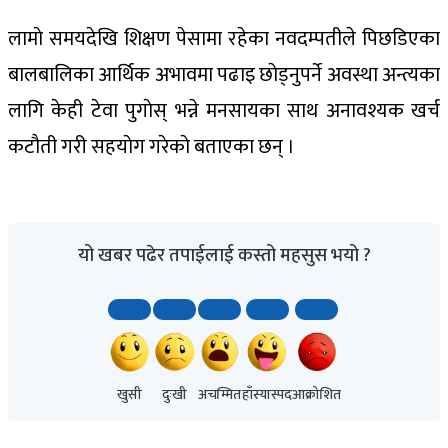
लामाे समयदेखि शिक्षण पेसामा रहेका नवदम्पतीले पिछडिएका
बालबालिका आर्थिक अभावमा पढाइ छाेड्नुपर्ने अवस्था अन्त्यका
लागि केही टेवा पुगाेस् भन्ने मनसायका साथ अनावश्यक खर्च
कटाैती गरी सहयाेग गरेकाे बताएका छन् ।
यो खबर पढेर तपाईलाई कस्तो महसुस भयो ?
खुसी
दुःखी
अचम्मित
हाँस्यास्पद
आक्रोशित