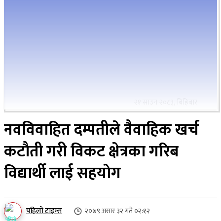
२१ साउन २०८३, बिहिबार
नवविवाहित दम्पतीले वैवाहिक खर्च
कटाैती गरी विकट क्षेत्रका गरिब
विद्यार्थी लाई सहयाेग
पहिलो टाइम्स
२०७९ असार ३२ गते ०२:१२