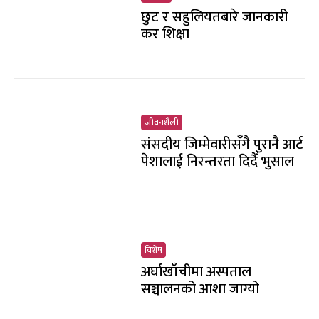
छुट र सहुलियतबारे जानकारी
कर शिक्षा
जीवनशैली
संसदीय जिम्मेवारीसँगै पुरानै आर्ट
पेशालाई निरन्तरता दिदैँ भुसाल
विशेष
अर्घाखाँचीमा अस्पताल
सञ्चालनको आशा जाग्यो