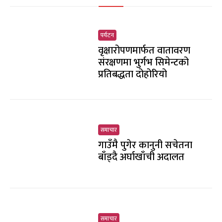
पर्यटन
वृक्षारोपणमार्फत वातावरण
संरक्षणमा भुर्गभ सिमेन्टको
प्रतिबद्धता दोहोरियो
समाचार
गाउँमै पुगेर कानुनी सचेतना
बाँड्दै अर्घाखाँची अदालत
समाचार