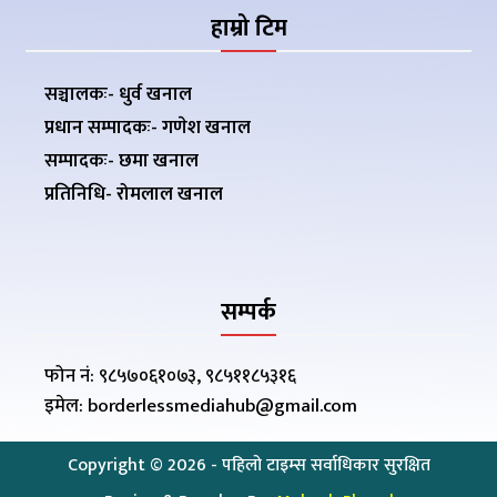
हाम्रो टिम
सञ्चालकः- धुर्व खनाल
प्रधान सम्पादकः- गणेश खनाल
सम्पादकः- छमा खनाल
प्रतिनिधि- रोमलाल खनाल
सम्पर्क
फोन नं: ९८५७०६१०७३, ९८५११८५३१६
इमेल: borderlessmediahub@gmail.com
Copyright ©
2026
- पहिलो टाइम्स सर्वाधिकार सुरक्षित