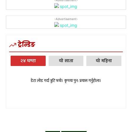
-Advertisement-
ट्रेन्डिङ
२४ घण्टा
यो साता
यो महिना
डेटा लोड गर्दा त्रुटि भयो। कृपया पुन: प्रयास गर्नुहोला।