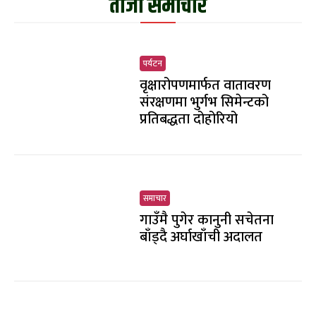
ताजा समाचार
पर्यटन
वृक्षारोपणमार्फत वातावरण
संरक्षणमा भुर्गभ सिमेन्टको
प्रतिबद्धता दोहोरियो
समाचार
गाउँमै पुगेर कानुनी सचेतना
बाँड्दै अर्घाखाँची अदालत