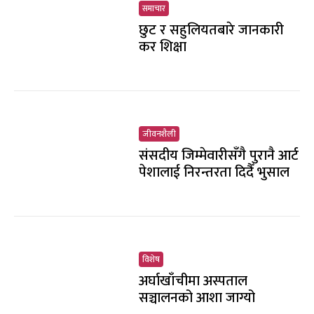
समाचार
छुट र सहुलियतबारे जानकारी
कर शिक्षा
जीवनशैली
संसदीय जिम्मेवारीसँगै पुरानै आर्ट
पेशालाई निरन्तरता दिदैँ भुसाल
विशेष
अर्घाखाँचीमा अस्पताल
सञ्चालनको आशा जाग्यो