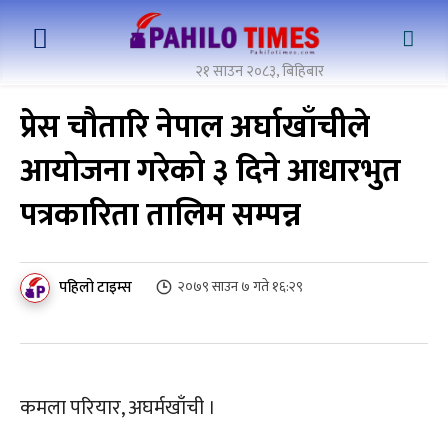
२१ साउन २०८३, बिहिबार
प्रेस चौतारि नेपाल अर्घाखाँचीले
आयोजना गरेको ३ दिने आधारभुत
पत्रकारिता तालिम सम्पन्न
पहिलो टाइम्स
२०७९ साउन ७ गते १६:२९
कमला परियार, अघर्मखाँची ।