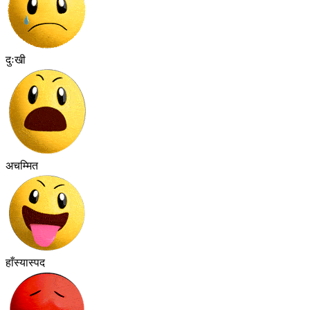
दुःखी
अचम्मित
हाँस्यास्पद