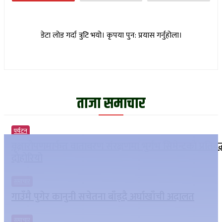
डेटा लोड गर्दा त्रुटि भयो। कृपया पुन: प्रयास गर्नुहोला।
ताजा समाचार
पर्यटन
वृक्षारोपणमार्फत वातावरण संरक्षणमा भुर्गभ सिमेन्टको प्रतिबद
दोहोरियो
समाचार
गाउँमै पुगेर कानुनी सचेतना बाँड्दै अर्घाखाँची अदालत
समाचार