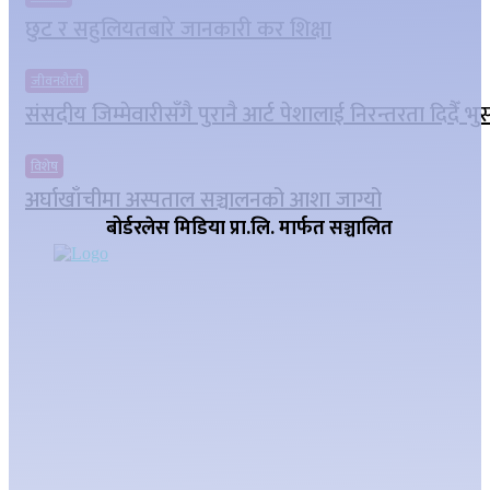
छुट र सहुलियतबारे जानकारी कर शिक्षा
जीवनशैली
संसदीय जिम्मेवारीसँगै पुरानै आर्ट पेशालाई निरन्तरता दिदैँ भ
विशेष
अर्घाखाँचीमा अस्पताल सञ्चालनको आशा जाग्यो
बोर्डरलेस मिडिया प्रा.लि. मार्फत सञ्चालित