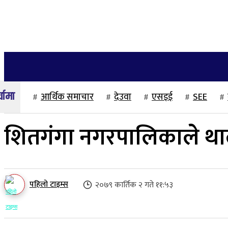
२१ साउन २०८३, बिहिबार
गृहपृष्ठ
समाज
राजनीति
अन्तर्वार्ता
आर्थिक समाचार
देउवा
एसइई
SEE
शितगंगा नगरपालिकाले थाल
पहिलो टाइम्स
२०७९ कार्तिक २ गते ११:५३