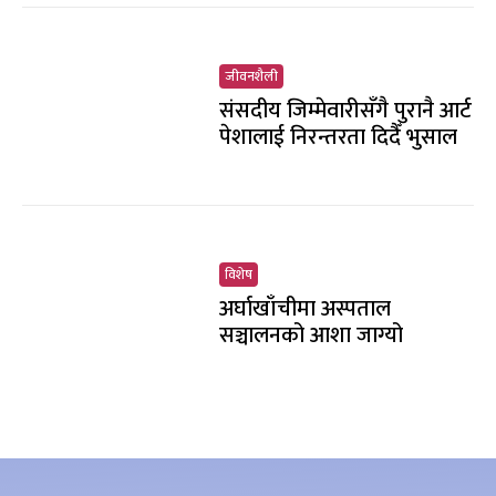
जीवनशैली
संसदीय जिम्मेवारीसँगै पुरानै आर्ट
पेशालाई निरन्तरता दिदैँ भुसाल
विशेष
अर्घाखाँचीमा अस्पताल
सञ्चालनको आशा जाग्यो