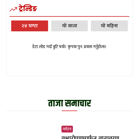
ट्रेन्डिङ
२४ घण्टा
यो साता
यो महिना
डेटा लोड गर्दा त्रुटि भयो। कृपया पुन: प्रयास गर्नुहोला।
ताजा समाचार
पर्यटन
वृक्षारोपणमार्फत वातावरण