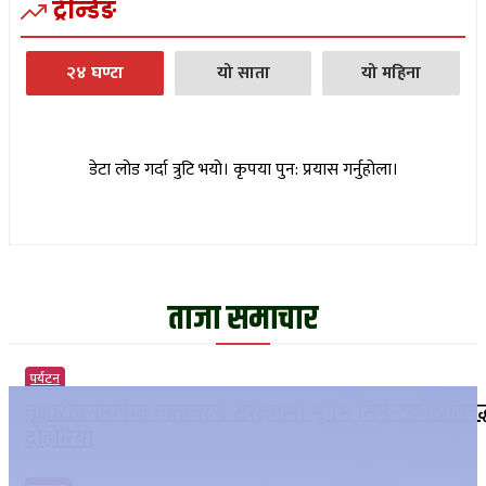
ट्रेन्डिङ
२४ घण्टा
यो साता
यो महिना
डेटा लोड गर्दा त्रुटि भयो। कृपया पुन: प्रयास गर्नुहोला।
ताजा समाचार
पर्यटन
वृक्षारोपणमार्फत वातावरण संरक्षणमा भुर्गभ सिमेन्टको प्रतिबद
दोहोरियो