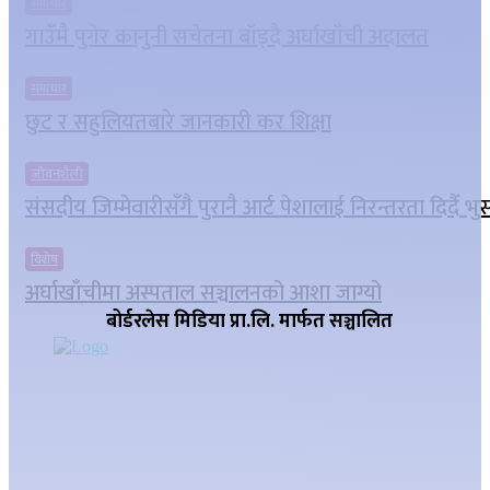
समाचार
गाउँमै पुगेर कानुनी सचेतना बाँड्दै अर्घाखाँची अदालत
समाचार
छुट र सहुलियतबारे जानकारी कर शिक्षा
जीवनशैली
संसदीय जिम्मेवारीसँगै पुरानै आर्ट पेशालाई निरन्तरता दिदैँ भ
विशेष
अर्घाखाँचीमा अस्पताल सञ्चालनको आशा जाग्यो
बोर्डरलेस मिडिया प्रा.लि. मार्फत सञ्चालित