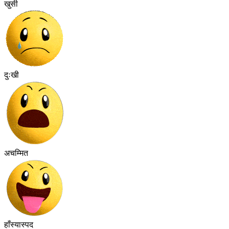
खुसी
दुःखी
अचम्मित
हाँस्यास्पद