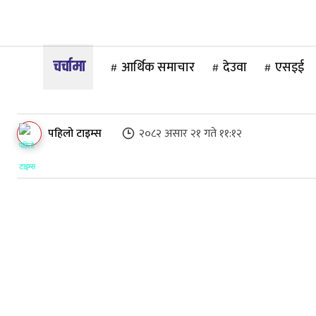
गृहपृष्ठ
समाज
राजनीति
अन्तर
आर्थिक समाचार
देउवा
एसइई
पहिलो टाइम्स
२०८२ असार २१ गते ११:१२