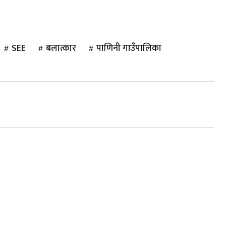
्वार्ता
खेलकुद
साहित्य/लेख
मनोरञ्जन
अन्तरा
SEE
बलात्कार
पाणिनी गाउँपालिका