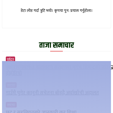
डेटा लोड गर्दा त्रुटि भयो। कृपया पुन: प्रयास गर्नुहोला।
ताजा समाचार
पर्यटन
वृक्षारोपणमार्फत वातावरण संरक्षणमा भुर्गभ सिमेन्टको प्रतिबद
दोहोरियो
समाचार
गाउँमै पुगेर कानुनी सचेतना बाँड्दै अर्घाखाँची अदालत
समाचार
छुट र सहुलियतबारे जानकारी कर शिक्षा