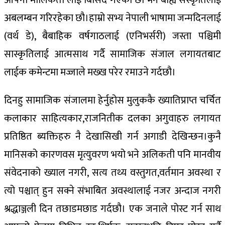
आफ्ना मौलिकता लाई बिर्सिदै गएका छौ भने बाह्य सस्कृतिलाई
अबलम्बन गरिरहेका छौ।हाम्रो सभ्य नेपाली भाषामा जन्मदिनलाई
(वर्थ डे), बैबाहिक वर्षगाठलाई (एनिभर्सरी) जस्ता पश्चिमी
सास्कृतिलाई आत्मसाथ गर्दै सामाजिक संजाल लगायतबाट
लाईक कमेन्टमा मज्जाले मख्ख परेर रमाउने गर्दछौ।
दिनहु सामाजिक संजालमा हेर्नुहोस मुलुककै ख्यातिप्राप्त चर्चित
कलाकार साहित्यकार,राजनितीक दलका अगुवाहरु लगायत
प्रतिष्ठित ब्यक्तिहरु नै देखासिखी गर्न अगाडी देखिन्छन।कुनै
मानिसको कारणवस मृत्युवरण भयो भने अलिकती पनि मानवीय
संवेदनाको ख्याल नगरी, सत्य तथ्य वस्तुगत,वर्तमान अवस्था र
त्यो पश्चात् हुन सक्ने संभाबित अवस्थालाई नजर अन्दाज नगरी
श्रद्धाञ्जली दिन तछाडमछाड गर्दछौ। एक जनाले पोस्ट गर्न साथ