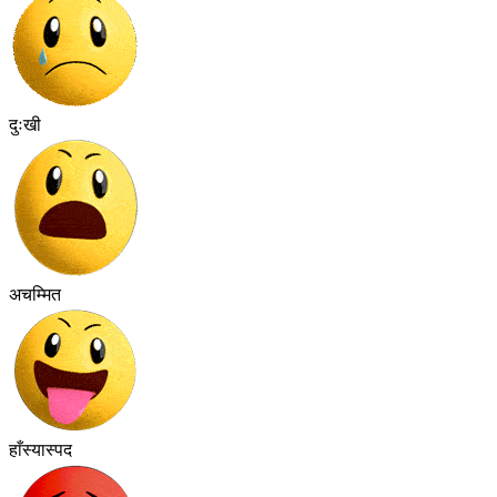
दुःखी
अचम्मित
हाँस्यास्पद