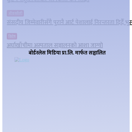
जीवनशैली
संसदीय जिम्मेवारीसँगै पुरानै आर्ट पेशालाई निरन्तरता दिदैँ भ
विशेष
अर्घाखाँचीमा अस्पताल सञ्चालनको आशा जाग्यो
बोर्डरलेस मिडिया प्रा.लि. मार्फत सञ्चालित