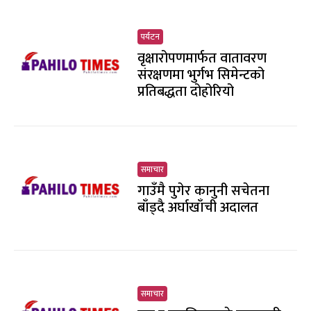
पर्यटन
वृक्षारोपणमार्फत वातावरण
संरक्षणमा भुर्गभ सिमेन्टको
प्रतिबद्धता दोहोरियो
समाचार
गाउँमै पुगेर कानुनी सचेतना
बाँड्दै अर्घाखाँची अदालत
समाचार