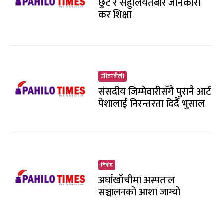
छुट र सहुलियतबारे जानकारी
कर शिक्षा
जीवनशैली
संसदीय जिम्मेवारीसँगै पुरानै आर्ट
पेशालाई निरन्तरता दिदैँ भुसाल
विशेष
अर्घाखाँचीमा अस्पताल
सञ्चालनको आशा जाग्यो