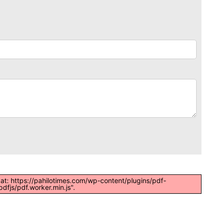
t at: https://pahilotimes.com/wp-content/plugins/pdf-
dfjs/pdf.worker.min.js".