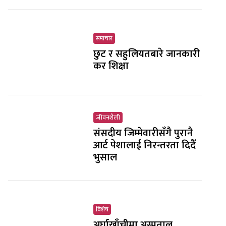
समाचार
छुट र सहुलियतबारे जानकारी
कर शिक्षा
जीवनशैली
संसदीय जिम्मेवारीसँगै पुरानै
आर्ट पेशालाई निरन्तरता दिदैँ
भुसाल
विशेष
अर्घाखाँचीमा अस्पताल