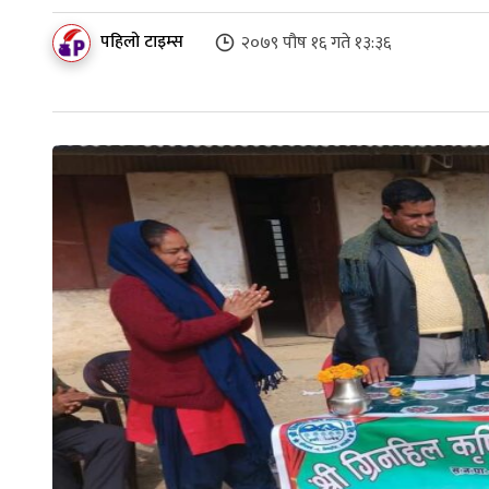
पहिलो टाइम्स
२०७९ पौष १६ गते १३:३६