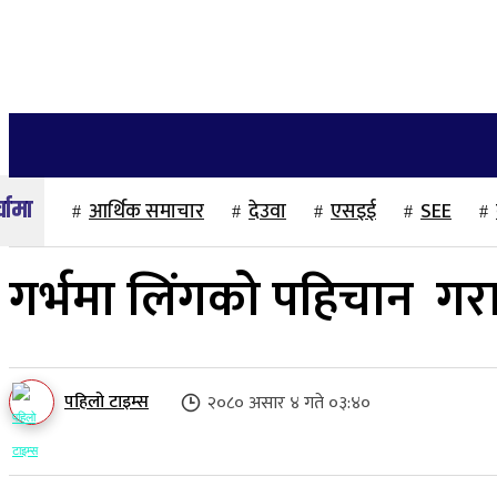
२२ साउन २०८३, शुक्रबार
गृहपृष्ठ
समाज
राजनीति
अन्तर्वार्ता
आर्थिक समाचार
देउवा
एसइई
SEE
गर्भमा लिंगको पहिचान गराए
पहिलो टाइम्स
२०८० असार ४ गते ०३:४०