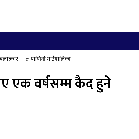
खेलकुद
साहित्य/लेख
मनोरञ्जन
अन्तराष्ट्रिय
बलात्कार
पाणिनी गाउँपालिका
 एक वर्षसम्म कैद हुने