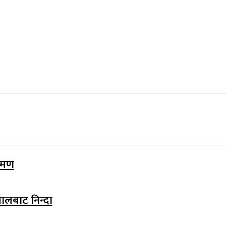
्रमण
ालबाट निन्दा