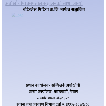
अर्घाखाँचीमा अस्पताल सञ्चालनको आशा जाग्यो
बोर्डरलेस मिडिया प्रा.लि. मार्फत सञ्चालित
प्रधान कार्यालयः- सन्धिखर्क अर्घाखाँची
शाखा कार्यालयः- काठमाडौँ, नेपाल
सम्पर्क: ०७७-४२०६२०
सूचना तथा प्रसारण विभाग दर्ता नं. ३९९५-२०७९/८०