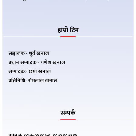
हाम्रो टिम
सञ्चालकः- धुर्व खनाल
प्रधान सम्पादकः- गणेश खनाल
सम्पादकः- छमा खनाल
प्रतिनिधि- रोमलाल खनाल
सम्पर्क
फोन नं: ९८५७०६१०७३, ९८५११८५३१६