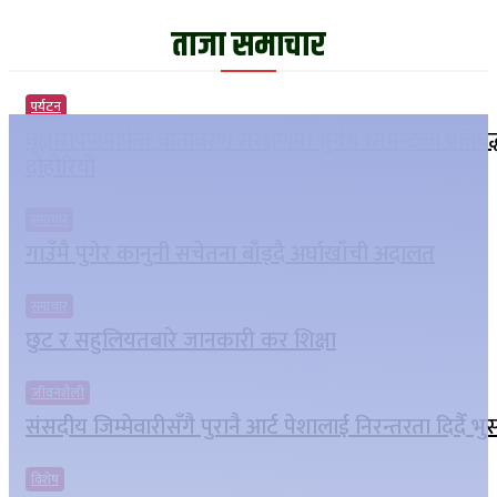
ताजा समाचार
पर्यटन
वृक्षारोपणमार्फत वातावरण संरक्षणमा भुर्गभ सिमेन्टको प्रतिबद
दोहोरियो
समाचार
गाउँमै पुगेर कानुनी सचेतना बाँड्दै अर्घाखाँची अदालत
समाचार
छुट र सहुलियतबारे जानकारी कर शिक्षा
जीवनशैली
संसदीय जिम्मेवारीसँगै पुरानै आर्ट पेशालाई निरन्तरता दिदैँ भ
विशेष