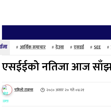
२२ साउन २०८३, शुक्रबार
गृहपृष्ठ
समाज
राजनीति
अन्तर्वार्ता
आर्थिक समाचार
देउवा
एसइई
SEE
एसईईको नतिजा आज साँझ 
पहिलो टाइम्स
२०८० असार २० गते ०४:२१