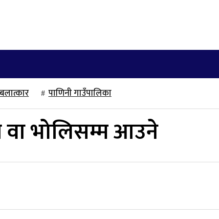
खेलकुद
साहित्य/लेख
मनोरञ्जन
अन्तराष्ट्रिय
बलात्कार
पाणिनी गाउँपालिका
वा भोलिसम्म आउने