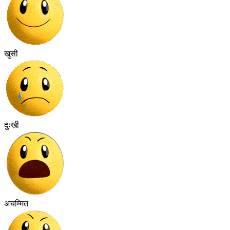
खुसी
दुःखी
अचम्मित